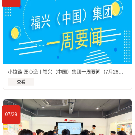
小拉链 匠心造丨福兴（中国）集团一周要闻（7月28日至8月1日）
查看
07/29