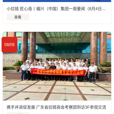
小拉链 匠心造丨福兴（中国）集团一周要闻（8月4日至8月9日）
查看
08/09
携手并进促发展 广东省拉链商会考察团到访3F参观交流