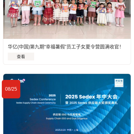
华亿(中国)第九期“幸福暑假”员工子女夏令营圆满收官！
查看
08/25