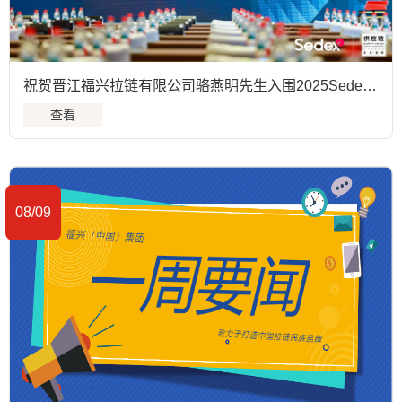
祝贺晋江福兴拉链有限公司骆燕明先生入围2025Sedex年中大会暨2025Sedex供应链大奖颁奖典礼优秀人物提名奖名单
查看
08/09