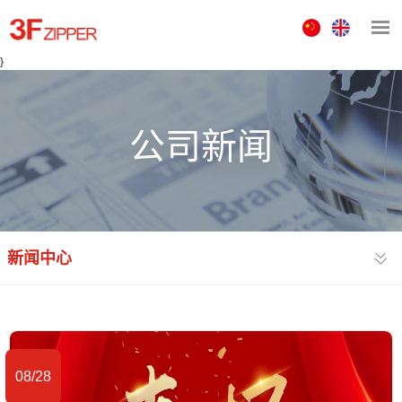
中
ENGLISH
文
}
版
公司新闻
新闻中心
08/28