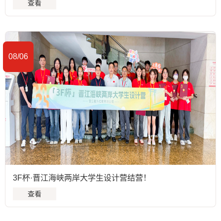
查看
08/06
3F杯·晋江海峡两岸大学生设计营结营！
查看