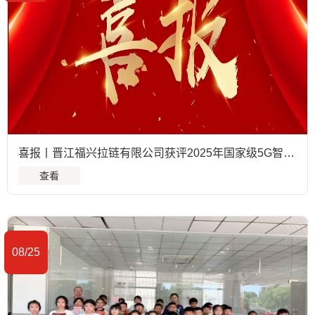
喜报丨晋江福兴拉链有限公司获评2025年国家级5G智慧工厂
查看
08/25